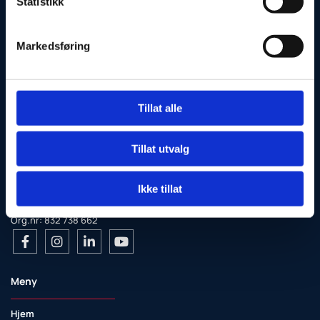
Statistikk
Markedsføring
Tillat alle
Tillat utvalg
Ikke tillat
Utviklet av
Hjemmesidehuset
|
Personvern
|
Org.nr: 832 738 662
Meny
Hjem