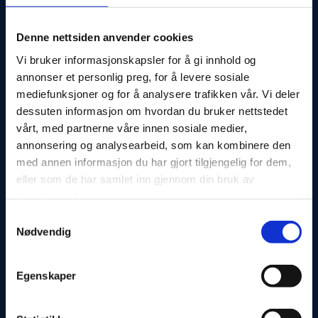
Denne nettsiden anvender cookies
Vi bruker informasjonskapsler for å gi innhold og
annonser et personlig preg, for å levere sosiale
mediefunksjoner og for å analysere trafikken vår. Vi deler
dessuten informasjon om hvordan du bruker nettstedet
vårt, med partnerne våre innen sosiale medier,
annonsering og analysearbeid, som kan kombinere den
med annen informasjon du har gjort tilgjengelig for dem,
eller som de har samlet inn gjennom din bruk av
tjenestene deres.
Samtykkevalg
Nødvendig
Egenskaper
Jeg godtar at opplysningene brukes til kontakt *