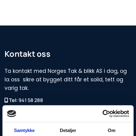
Kontakt oss
Ta kontakt med Norges Tak & blikk AS i dag, og
la oss sikre at bygget ditt får et solid, tett og
varig tak.
Tel:
941 58 288

E-post:
post@norgestakblikk.no

Brobekkveien 106 A, 0582 Oslo

Samtykke
Detaljer
Om