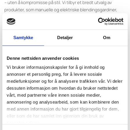
– uten å kompromisse på stil. Vi tilbyr et bredt utvalg av
produkter, som manuelle og elektriske blendingsgardiner,
lystette rullegardiner, persienner og utvendige screen-
gardiner som reduserer varmeinnslipp om sommeren. Alle
løsninger er skreddersydd til din vindustype, og kan enkelt
Samtykke
Detaljer
Om
integreres med VELUX sitt smarthus-system. Perfekt for deg
som vil ha komfort, kontroll og stil i ett.
Denne nettsiden anvender cookies
Vi bruker informasjonskapsler for å gi innhold og
annonser et personlig preg, for å levere sosiale
mediefunksjoner og for å analysere trafikken vår. Vi deler
dessuten informasjon om hvordan du bruker nettstedet
vårt, med partnerne våre innen sosiale medier,
annonsering og analysearbeid, som kan kombinere den
med annen informasjon du har gjort tilgjengelig for dem,
eller som de har samlet inn gjennom din bruk av
tjenestene deres.