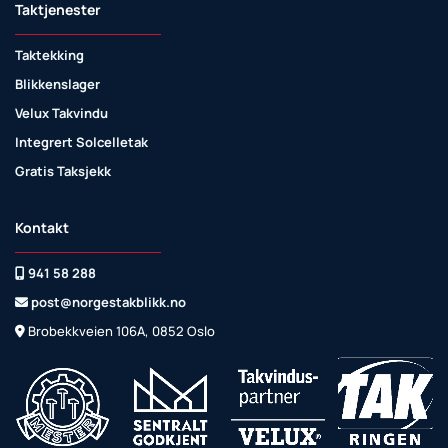
Taktjenester
Taktekking
Blikkenslager
Velux Takvindu
Integrert Solcelletak
Gratis Taksjekk
Kontakt
941 58 288

post@norgestakblikk.no

Brobekkveien 106A, 0852 Oslo
